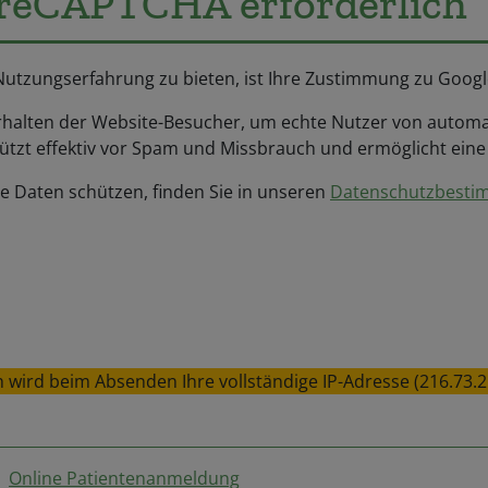
reCAPTCHA erforderlich
 Nutzungserfahrung zu bieten, ist Ihre Zustimmung zu Goog
halten der Website-Besucher, um echte Nutzer von automat
tzt effektiv vor Spam und Missbrauch und ermöglicht eine s
e Daten schützen, finden Sie in unseren
Datenschutzbest
ird beim Absenden Ihre vollständige IP-Adresse (216.73.21
Online Patientenanmeldung