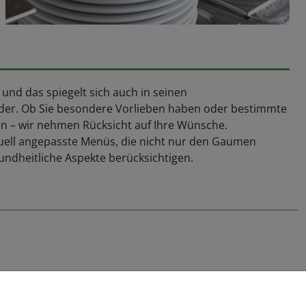
, und das spiegelt sich auch in seinen
der. Ob Sie besondere Vorlieben haben oder bestimmte
 – wir nehmen Rücksicht auf Ihre Wünsche.
duell angepasste Menüs, die nicht nur den Gaumen
undheitliche Aspekte berücksichtigen.