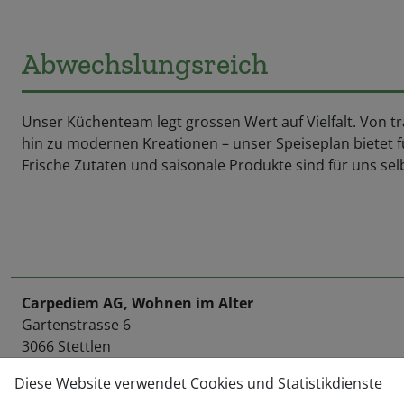
Abwechslungsreich
Unser Küchenteam legt grossen Wert auf Vielfalt. Von tr
hin zu modernen Kreationen – unser Speiseplan bietet 
Frische Zutaten und saisonale Produkte sind für uns sel
Carpediem AG, Wohnen im Alter
Gartenstrasse 6
3066 Stettlen
Telefon
031 939 11 11
Diese Website verwendet Cookies und Statistikdienste