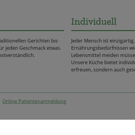
Individuell
aditionellen Gerichten bis
Jeder Mensch ist einzigartig
für jeden Geschmack etwas.
Ernährungsbedürfnissen wi
bstverständlich.
Lebensmittel meiden müssen
Unsere Küche bietet indivi
erfreuen, sondern auch ges
Online Patientenanmeldung